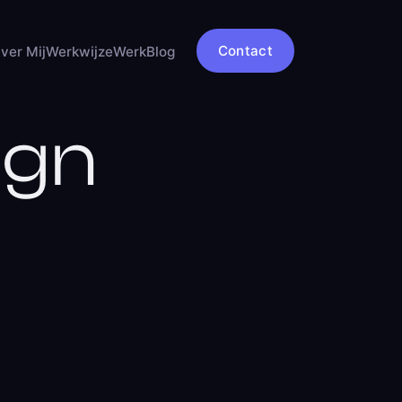
Contact
ver Mij
Werkwijze
Werk
Blog
ign