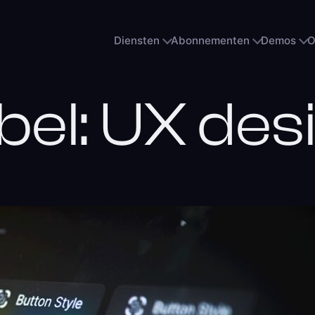
Diensten
Abonnementen
Demos
O
bel:
UX des