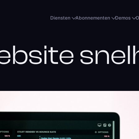
Diensten
Abonnementen
Demos
O
bsite snel