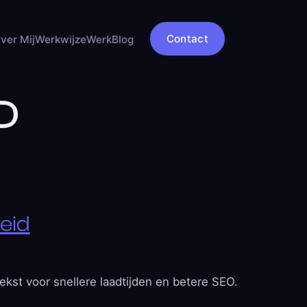
Contact
ver Mij
Werkwijze
Werk
Blog
P
heid
tekst voor snellere laadtijden en betere SEO.