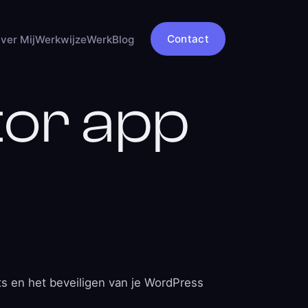
Contact
ver Mij
Werkwijze
Werk
Blog
tor app
ts en het beveiligen van je WordPress