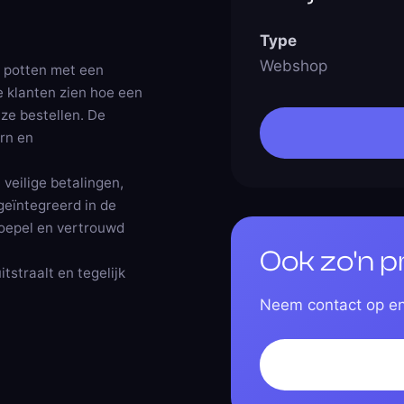
Type
Webshop
n potten met een
e klanten zien hoe een
 ze bestellen. De
rn en
eilige betalingen,
geïntegreerd in de
 soepel en vertrouwd
Ook zo'n p
tstraalt en tegelijk
Neem contact op en