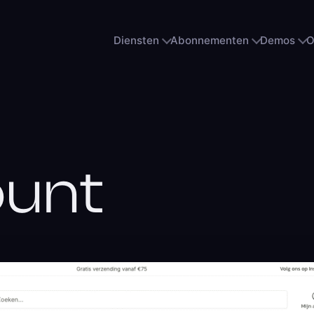
Diensten
Abonnementen
Demos
O
ount