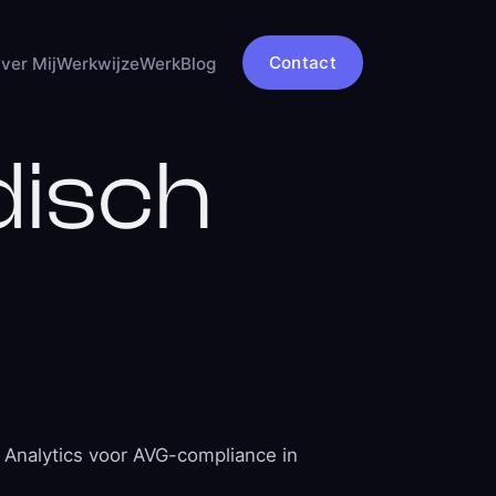
Contact
ver Mij
Werkwijze
Werk
Blog
disch
 Analytics voor AVG-compliance in