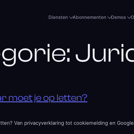
Diensten
Abonnementen
Demos
O
gorie:
Juri
r moet je op letten?
tten? Van privacyverklaring tot cookiemelding en Google