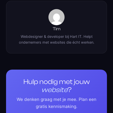
Tim
Webdesigner & developer bij Hart IT. Helpt
ondernemers met websites die écht werken.
Hulp nodig met jouw
website
?
We denken graag met je mee. Plan een
gratis kennismaking.